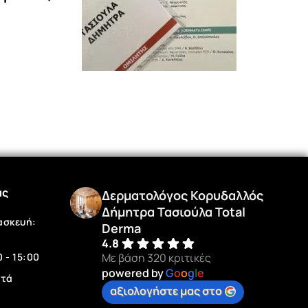
ας
Δερματολόγος Κορυδαλλός
Δήμητρα Τασιούλα Total
ασκευή:
Derma
4.8
Με βάση 320 κριτικές
 - 15:00
powered by
G
o
o
g
l
e
στά
αξιολογήστε μας στο