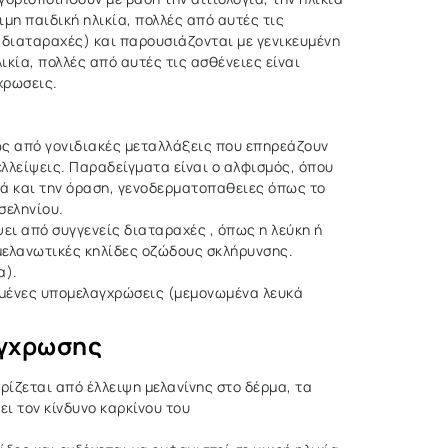
μη παιδική ηλικία, πολλές από αυτές τις
 διαταραχές) και παρουσιάζονται με γενικευμένη
κία, πολλές από αυτές τις ασθένειες είναι
χρωσεις.
ως από γονιδιακές μεταλλάξεις που επηρεάζουν
λλείψεις. Παραδείγματα είναι ο αλφισμός, όπου
λιά και την όραση, γενοδερματοπαθειες όπως το
σεληνίου.
ι από συγγενείς διαταραχές , όπως η λεύκη ή
ομελανωτικές κηλίδες οζώδους σκλήρυνσης.
α).
ισμένες υπομελαγχρώσεις (μεμονωμένα λευκά
άγχρωσης
ίζεται από έλλειψη μελανίνης στο δέρμα, τα
ει τον κίνδυνο καρκίνου του