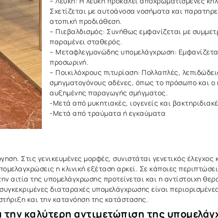
– Λεύκη: Η λεύκη προκαλεί αποχρωματισμένες κηλί
Σχετίζεται με αυτοάνοσα νοσήματα και παρατηρεί
ατοπική προδιάθεση.
– Πιεβαλδισμός: Συνήθως εμφανίζεται με συμμετ
παραμένει σταθερός.
– Μεταφλεγμονώδης υπομελάγχρωση: Εμφανίζεται 
προσωρινή.
– Ποικιλόχρους πιτυρίαση: Πολλαπλές, λεπιδώδεις
σμηγματογόνους αδένες, όπως το πρόσωπο και ο κ
αυξημένης παραγωγής σμήγματος.
-Μετά από μυκητιακές, ιογενείς και βακτηριδιακ
-Μετά από τραύματα ή εγκαύματα
ηση. Στις γενικευμένες μορφές, συνιστάται γενετικός έλεγχος 
ομελαγχρώσεις η κλινική εξέταση αρκεί. Σε κάποιες περιπτώσει
 την αιτία της υπομελάγχρωσης προτείνεται και η αντίστοιχη θερ
συγκεκριμένες διαταραχές υπομελάγχρωσης είναι περιορισμένες,
στήριξη και την κατανόηση της κατάστασης.
ια την καλύτερη αντιμετώπιση της υπομελά