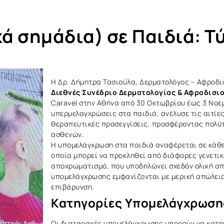
 σημάδια) σε Παιδιά: Τύ
Η Δρ. Δήμητρα Τασιούλα, Δερματολόγος – Αφροδισ
Διεθνές Συνέδριο Δερματολογίας & Αφροδισι
Caravel στην Αθήνα από 30 Οκτωβρίου έως 3 Νοεμ
υπερμελαγχρώσεις στα παιδιά, ανέλυσε τις αιτίες
θεραπευτικές προσεγγίσεις, προσφέροντας πολύτ
ασθενών.
Η υπομελάγχρωση στα παιδιά αναφέρεται σε κάθ
οποία μπορεί να προκληθεί από διάφορες γενετικέ
αποχρωματισμό, που υποδηλώνει σχεδόν ολική απ
υπομελάγχρωσης εμφανίζονται με μερική απώλει
επιβάρυνση.
Κατηγορίες Υπομελάγχρωση
Οι διαταραχές υπομελάγχρωσης μπορούν να κατηγο