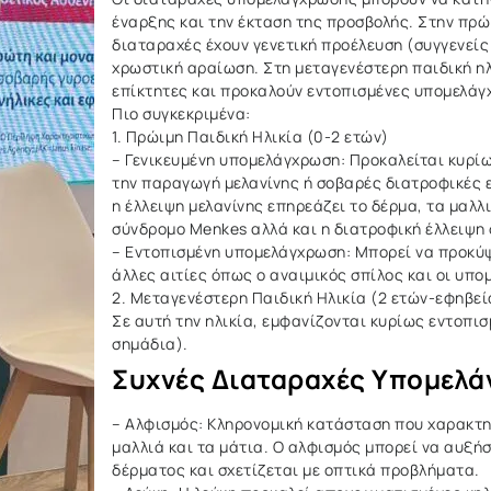
έναρξης και την έκταση της προσβολής. Στην πρώι
διαταραχές έχουν γενετική προέλευση (συγγενείς
χρωστική αραίωση. Στη μεταγενέστερη παιδική ηλι
επίκτητες και προκαλούν εντοπισμένες υπομελάγ
Πιο συγκεκριμένα:
1. Πρώιμη Παιδική Ηλικία (0-2 ετών)
– Γενικευμένη υπομελάγχρωση: Προκαλείται κυρί
την παραγωγή μελανίνης ή σοβαρές διατροφικές ε
η έλλειψη μελανίνης επηρεάζει το δέρμα, τα μαλ
σύνδρομο Menkes αλλά και η διατροφική έλλειψη 
– Εντοπισμένη υπομελάγχρωση: Μπορεί να προκύψε
άλλες αιτίες όπως ο αναιμικός σπίλος και οι υπ
2. Μεταγενέστερη Παιδική Ηλικία (2 ετών-εφηβεί
Σε αυτή την ηλικία, εμφανίζονται κυρίως εντοπ
σημάδια).
Συχνές Διαταραχές Υπομελ
– Αλφισμός: Κληρονομική κατάσταση που χαρακτηρ
μαλλιά και τα μάτια. Ο αλφισμός μπορεί να αυξήσ
δέρματος και σχετίζεται με οπτικά προβλήματα.