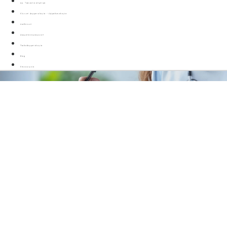
Δρ. Τασιούλα Δήμητρα
Κλινική Δερματολογία – Αφροδισιολογία
Αισθητική
Δερματοχειρουργική
Παιδοδερματολογία
Blog
Επικοινωνία