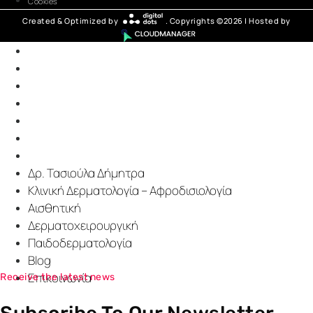
Cookies
Created & Optimized by
. Copyrights ©2026 | Hosted by
Δρ. Τασιούλα Δήμητρα
Κλινική Δερματολογία – Αφροδισιολογία
Αισθητική
Δερματοχειρουργική
Παιδοδερματολογία
Blog
Επικοινωνία
Δρ. Τασιούλα Δήμητρα
Κλινική Δερματολογία – Αφροδισιολογία
Αισθητική
Δερματοχειρουργική
Παιδοδερματολογία
Blog
Επικοινωνία
Receive the latest news