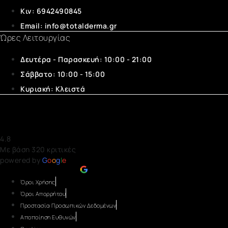
Κιν: 6942490845
Email: info@totalderma.gr
Ώρες
Λειτουργίας
Δευτέρα - Παρασκευή: 10:00 - 21:00
Σάββατο: 10:00 - 15:00
Κυριακή: Κλειστά
Δερματολόγος Κορυδαλλός Δήμητρα Τασιούλα Total Derma
4.8
Με βάση 320 κριτικές
powered by
G
o
o
g
l
e
αξιολογήστε μας στο
Όροι Χρήσης
Όροι Απορρήτου
Προστασία Προσωπικών Δεδομένων
Αποποίηση Ευθυνών